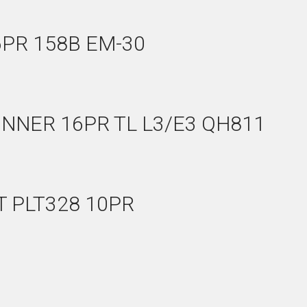
16PR 158B EM-30
UNNER 16PR TL L3/E3 QH811
T PLT328 10PR