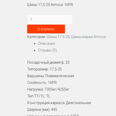
Шины 17,5 25 Armour 16PR
Количество
Шина
В корзину
17.5-
Категории:
Шины 17.5-25
,
Шины марки Armour
25
Описание
Armour
Отзывы (0)
Посадочный диаметр: 25
Типоразмер: 17.5-25
Вид шины: Пневматическая
Слойность: 16PR
Нагрузка: 7300кг/4250кг
Тип TT/TL: TL
Конструкция каркаса: Диагональная
Ширина (мм): 445