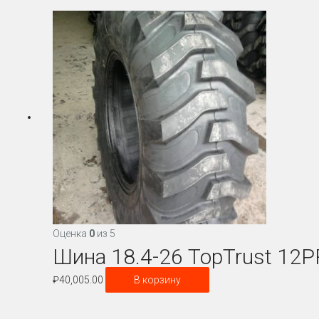
Оценка
0
из 5
Шина 18.4-26 TopTrust 12P
₽
40,005.00
В корзину