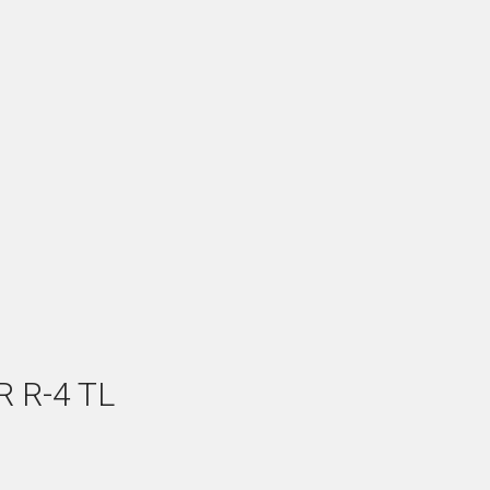
R R-4 TL