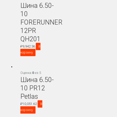
Шина 6.50-
10
FORERUNNER
12PR
QH201
₽
9,942.36
В
корзину
Оценка
0
из 5
Шина 6.50-
10 PR12
Petlas
₽
10,051.62
В
корзину