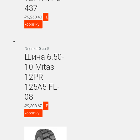
437
₽
9,250.40
В
корзину
Оценка
0
из 5
Шина 6.50-
10 Mitas
12PR
125A5 FL-
08
₽
9,308.67
В
корзину