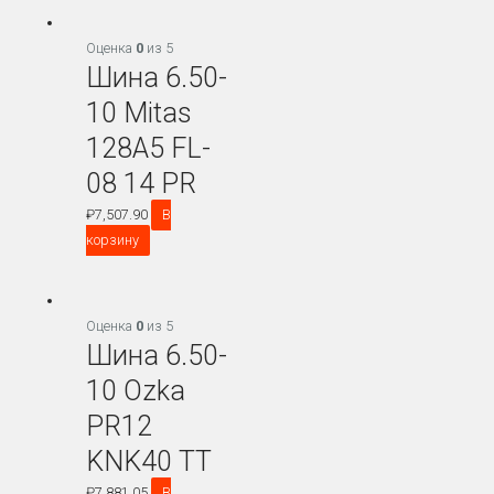
Оценка
0
из 5
Шина 6.50-
10 Mitas
128A5 FL-
08 14 PR
₽
7,507.90
В
корзину
Оценка
0
из 5
Шина 6.50-
10 Ozka
PR12
KNK40 TT
₽
7,881.05
В