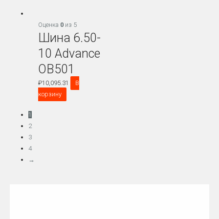
Оценка
0
из 5
Шина 6.50-
10 Advance
OB501
₽
10,095.31
В
корзину
1
2
3
4
→