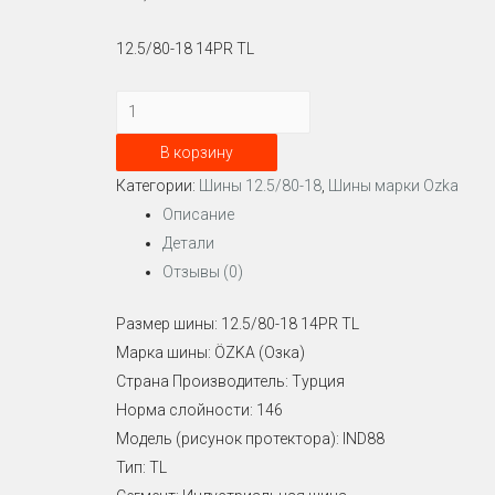
12.5/80-18 14PR TL
Количество
Шина
В корзину
12.5/80-
Категории:
Шины 12.5/80-18
,
Шины марки Ozka
18
Описание
14PR
Детали
TL
Отзывы (0)
OZKA
Размер шины: 12.5/80-18 14PR TL
Марка шины: ÖZKA (Озка)
Страна Производитель: Турция
Норма слойности: 146
Модель (рисунок протектора): IND88
Тип: TL