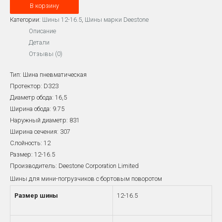
В корзину
12-
16.5
Категории:
Шины 12-16.5
,
Шины марки Deestone
DEESTONE
Описание
12PR
Детали
D-
Отзывы (0)
323
Тип: Шина пневматическая
TL
Протектор: D323
Диаметр обода: 16,5
Ширина обода: 9.75
Наружный диаметр: 831
Ширина сечения: 307
Слойность: 12
Размер: 12-16.5
Производитель: Deestone Corporation Limited
Шины для мини-погрузчиков с бортовым поворотом
Размер шины
12-16.5