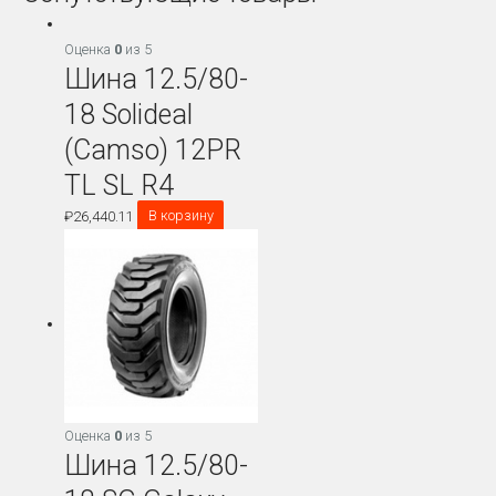
Оценка
0
из 5
Шина 12.5/80-
18 Solideal
(Camso) 12PR
TL SL R4
₽
26,440.11
В корзину
Оценка
0
из 5
Шина 12.5/80-