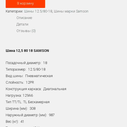
В корзину
12.5/80-
18
Категории:
Шины 12.5/80-18
,
Шины марки Samson
SAMSON
Описание
12PR
Детали
129A6
Отзывы (0)
TL
I3
Шина 12,5 80 18 SAMSON
Посадочный диаметр: 18
Типоразмер: 12.5/80-18
Вид шины: Пневматическая
Слойность: 12PR
Конструкция каркаса: Диагональная
Нагрузка: 129A6
Тип TT/TL: TL Бескамерная
Ширина (мм): 308
Наружный диаметр (мм): 987
Вес (кг): 41