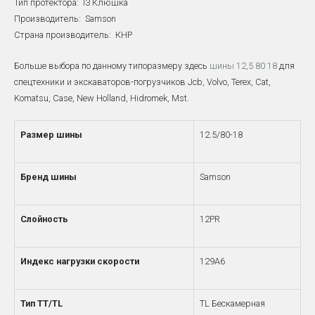
Тип протектора: I3 Клюшка
Производитель: Samson
Страна производитель: КНР
Больше выбора по данному типоразмеру здесь
шины 12,5 80 18
для
спецтехники и экскаваторов-погрузчиков Jcb, Volvo, Terex, Cat,
Komatsu, Case, New Holland, Hidromek, Mst.
Размер шины
12.5/80-18
Бренд шины
Samson
Слойность
12PR
Индекс нагрузки скорости
129A6
Тип TT/TL
TL Бескамерная