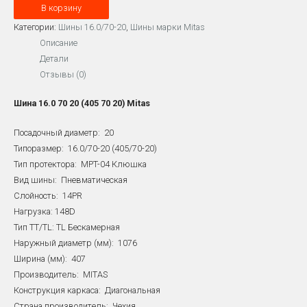
В корзину
16.0/70-
20
Категории:
Шины 16.0/70-20
,
Шины марки Mitas
(405/70-
Описание
20)
Детали
Mitas
Отзывы (0)
14PR
Шина 16.0 70 20 (405 70 20) Mitas
Посадочный диаметр: 20
Типоразмер: 16.0/70-20 (405/70-20)
Тип протектора: MPT-04 Клюшка
Вид шины: Пневматическая
Слойность: 14PR
Нагрузка: 148D
Тип TT/TL: TL Бескамерная
Наружный диаметр (мм): 1076
Ширина (мм): 407
Производитель: MITAS
Конструкция каркаса: Диагональная
Страна производитель: Чехия