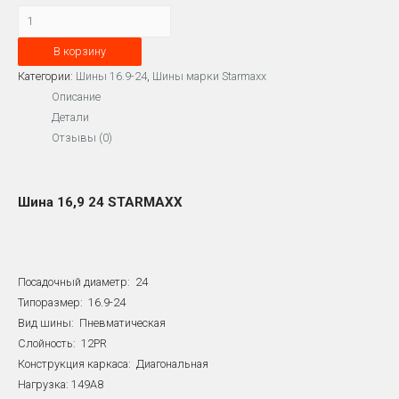
Количество
Шина
В корзину
16.9-
24
Категории:
Шины 16.9-24
,
Шины марки Starmaxx
STARMAXX
Описание
12PR
Детали
149A8
Отзывы (0)
TL
SM
125
Шина 16,9 24 STARMAXX
Посадочный диаметр: 24
Типоразмер: 16.9-24
Вид шины: Пневматическая
Слойность: 12PR
Конструкция каркаса: Диагональная
Нагрузка: 149A8