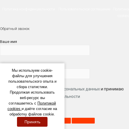
Политика конфиденциальности
Пользовательское соглашение
Политика
cookies
Обратный звонок
Ваше имя
Телефон
Мы используем cookie-
файлы для улучшения
пользовательского опыта и
сбора статистики.
Даю согласие на обработку
персональных данных
и принимаю
Продолжая использовать
условия
политики конфиденциальности
веб-ресурс вы
соглашаетесь с
Политикой
cookies
и даёте согласие на
×
обработку файлов cookie.
Принять