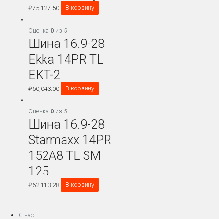
₽
75,127.50
В корзину
Оценка
0
из 5
Шина 16.9-28
Ekka 14PR TL
EKT-2
₽
50,043.00
В корзину
Оценка
0
из 5
Шина 16.9-28
Starmaxx 14PR
152А8 TL SM
125
₽
62,113.28
В корзину
О нас