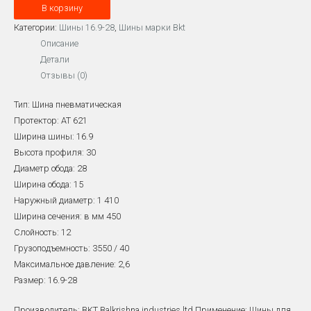
В корзину
16.9-
28
Категории:
Шины 16.9-28
,
Шины марки Bkt
BKT
Описание
152A8
Детали
12PR
Отзывы (0)
AT-
Тип: Шина пневматическая
621
Протектор: AT 621
TL
Ширина шины: 16.9
Высота профиля: 30
Диаметр обода: 28
Ширина обода: 15
Наружный диаметр: 1 410
Ширина сечения: в мм 450
Слойность: 12
Грузоподъемность: 3550 / 40
Максимальное давление: 2,6
Размер: 16.9-28
Производитель: BKT Balkrishna industries ltd.Применение: Шины для