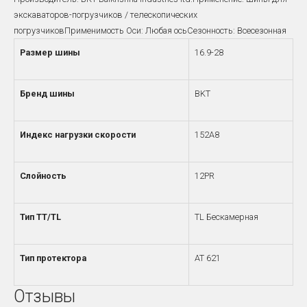
экскаваторов-погрузчиков / телескопических
погрузчиковПрименимость Оси: Любая осьСезонность: Всесезонная
Размер шины
16.9-28
Бренд шины
BKT
Индекс нагрузки скорости
152A8
Слойность
12PR
Тип TT/TL
TL Бескамерная
Тип протектора
AT 621
Отзывы