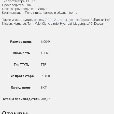
Тип протектора: PL 801
Производитель: BKT
Страна производитель: Индия
Комплектация: Покрышка, камера и ободная лента
Также можете купить
резину 7.00-12 для погрузчика
Toyota, Balkancar, Heli,
Nissan, Komatsu, Tcm, Yale, Clark, Linde, Hyundai, Liugong, JAC, Doosan.
6.00-9
Размер шины
10PR
Слойность
TTF
Тип TT/TL
PL 801
Тип протектора
BKT
Бренд шины
Индия
Страна производитель
Отзывы