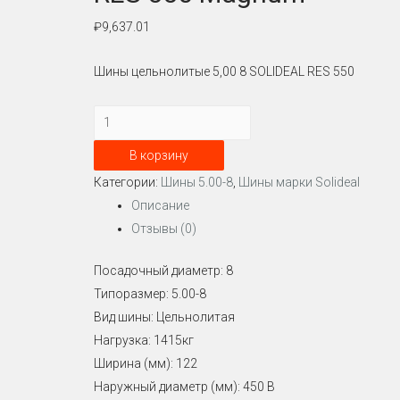
₽
9,637.01
Шины цельнолитые 5,00 8 SOLIDEAL RES 550
Количество
Шина
В корзину
цельнолитая
Категории:
Шины 5.00-8
,
Шины марки Solideal
5.00-
Описание
8
Отзывы (0)
SOLIDEAL
RES
Посадочный диаметр: 8
550
Типоразмер: 5.00-8
Magnum
Вид шины: Цельнолитая
Нагрузка: 1415кг
Ширина (мм): 122
Наружный диаметр (мм): 450 В