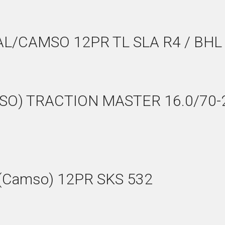
AL/CAMSO 12PR TL SLA R4 / BHL
O) TRACTION MASTER 16.0/70-2
l (Camso) 12PR SKS 532