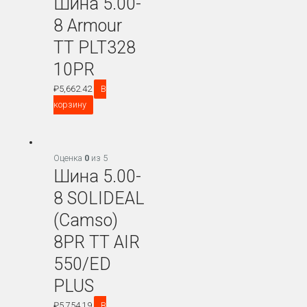
Шина 5.00-
8 Armour
TT PLT328
10PR
₽
5,662.42
В
корзину
Оценка
0
из 5
Шина 5.00-
8 SOLIDEAL
(Camso)
8PR TT AIR
550/ED
PLUS
₽
5,754.19
В