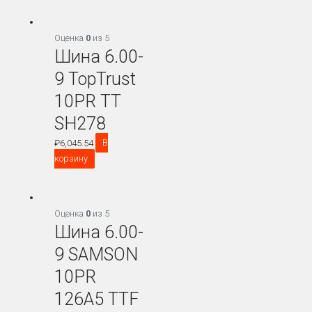
Оценка
0
из 5
Шина 6.00-
9 TopTrust
10PR TT
SH278
₽
6,045.54
В
корзину
Оценка
0
из 5
Шина 6.00-
9 SAMSON
10PR
126A5 TTF