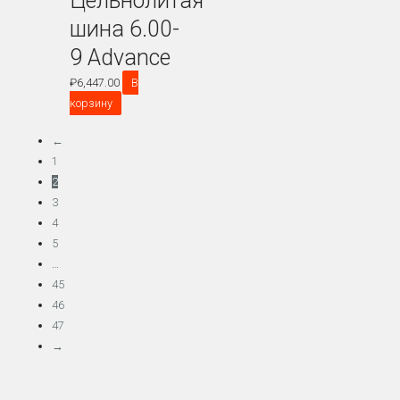
Цельнолитая
шина 6.00-
9 Advance
₽
6,447.00
В
корзину
←
1
2
3
4
5
…
45
46
47
→