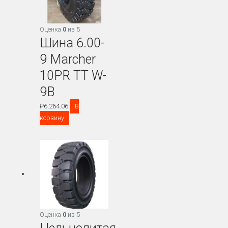
Оценка
0
из 5
Шина 6.00-
9 Marcher
10PR TT W-
9B
₽
6,264.06
В
корзину
Оценка
0
из 5