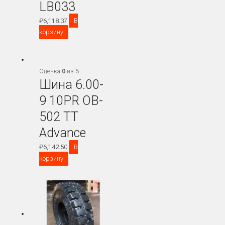
LB033
₽
6,118.37
В
корзину
Оценка
0
из 5
Шина 6.00-
9 10PR OB-
502 TT
Advance
₽
6,142.50
В
корзину