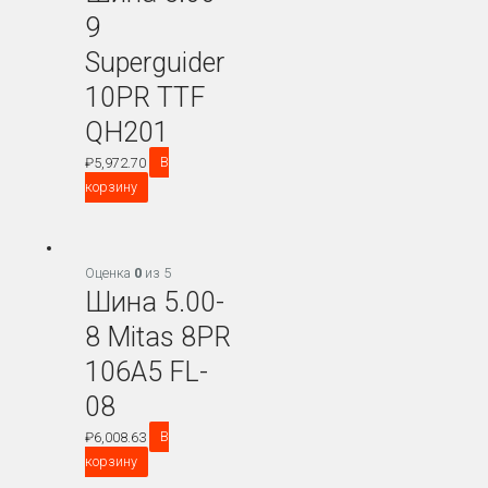
9
Superguider
10PR TTF
QH201
₽
5,972.70
В
корзину
Оценка
0
из 5
Шина 5.00-
8 Mitas 8PR
106A5 FL-
08
₽
6,008.63
В
корзину