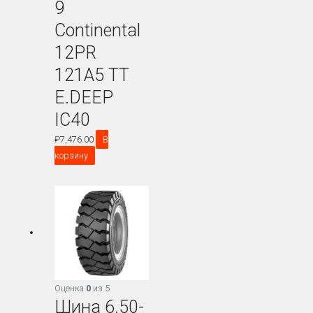
9
Continental
12PR
121A5 TT
E.DEEP
IC40
₽
7,476.00
В
корзину
Оценка
0
из 5
Шина 6.50-