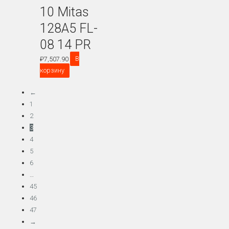
10 Mitas
128A5 FL-
08 14 PR
₽
7,507.90
В
корзину
←
1
2
3
4
5
6
…
45
46
47
→