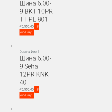
Шина 6.00-
9 BKT 10PR
TT PL 801
₽
6,555.40
В
корзину
Оценка
0
из 5
Шина 6.00-
9 Seha
12PR KNK
40
₽
6,555.40
В
корзину