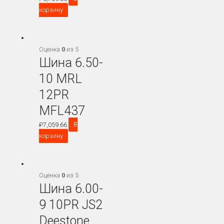
корзину
Оценка
0
из 5
Шина 6.50-
10 MRL
12PR
MFL437
₽
7,059.66
В
корзину
Оценка
0
из 5
Шина 6.00-
9 10PR JS2
Deestone