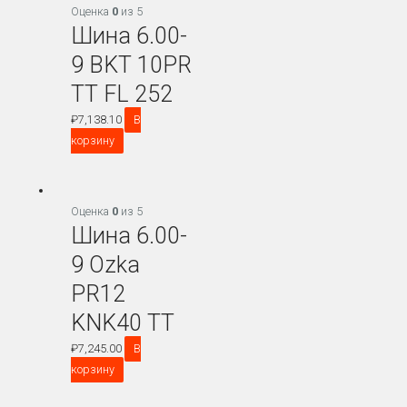
Оценка
0
из 5
Шина 6.00-
9 BKT 10PR
TT FL 252
₽
7,138.10
В
корзину
Оценка
0
из 5
Шина 6.00-
9 Ozka
PR12
KNK40 TT
₽
7,245.00
В
корзину