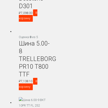
D301
₽
7,098.00
В
корзину
Оценка
0
из 5
Шина 5.00-
8
TRELLEBORG
PR10 T800
TTF
₽
7,138.10
В
корзину