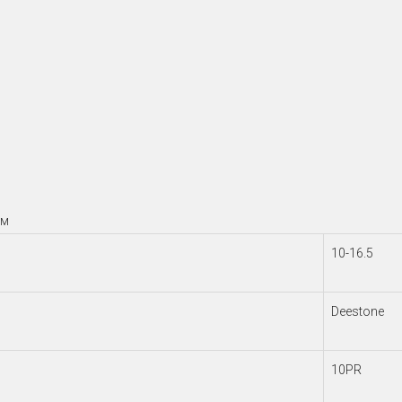
ом
10-16.5
Deestone
10PR