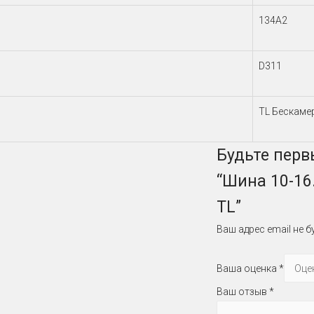
134A2
D311
TL Бескаме
Будьте перв
“Шина 10-16
TL”
Ваш адрес email не б
Ваша оценка
*
Ваш отзыв
*