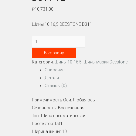
₽
10,731.00
Шины 10 16,5 DEESTONE D311
Количество
Шина
В корзину
10-
Категории:
Шины 10-16.5
,
Шины марки Deestone
16.5
Описание
DEESTONE
Детали
10PR
Отзывы (0)
134A2
D311
Применимость Оси: Любая ось
TL
Сезонность: Всесезонная
Тип: Шина пневматическая
Протектор: D311
Ширина шины: 10