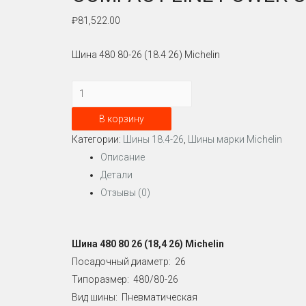
₽
81,522.00
Шина 480 80-26 (18.4 26) Michelin
Количество
Шина
В корзину
480/80-
Категории:
Шины 18.4-26
,
Шины марки Michelin
26
Описание
(18.4-
Детали
26)
Отзывы (0)
Michelin
COMPACT
LINE
Шина 480 80 26 (18,4 26) Michelin
POWER
Посадочный диаметр: 26
CL
Типоразмер: 480/80-26
Вид шины: Пневматическая