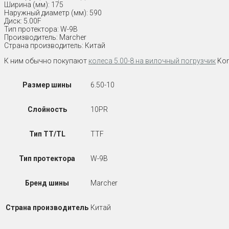
Ширина (мм): 175
Наружный диаметр (мм): 590
Диск: 5.00F
Тип протектора: W-9B
Производитель: Marcher
Страна производитель: Китай
К ним обычно покупают
колеса 5.00-8 на вилочный погрузчик
Koma
Размер шины
6.50-10
Слойность
10PR
Тип TT/TL
TTF
Тип протектора
W-9B
Бренд шины
Marcher
Страна производитель
Китай